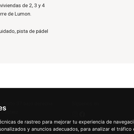
viviendas de 2, 3 y 4
erre de Lumon.
idado, pista de pádel
o Dato 37 bajo derecha
Síguenos en:
es
-Gasteiz
cnicas de rastreo para mejorar tu experiencia de navegac
onalizados y anuncios adecuados, para analizar el tráfico