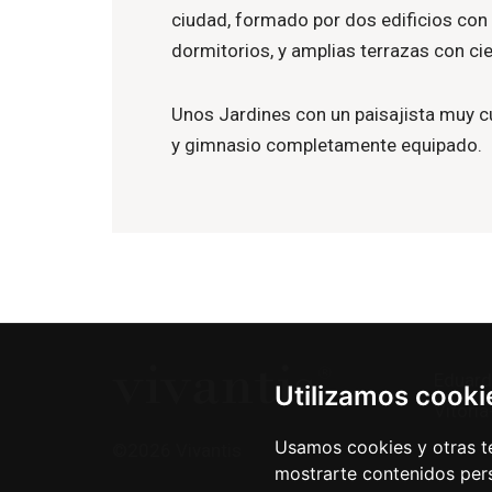
ciudad, formado por dos edificios con 
dormitorios, y amplias terrazas con ci
Unos Jardines con un paisajista muy cu
y gimnasio completamente equipado.
Eduard
Utilizamos cooki
Vitoria
Usamos cookies y otras té
©2026 Vivantis
mostrarte contenidos pers