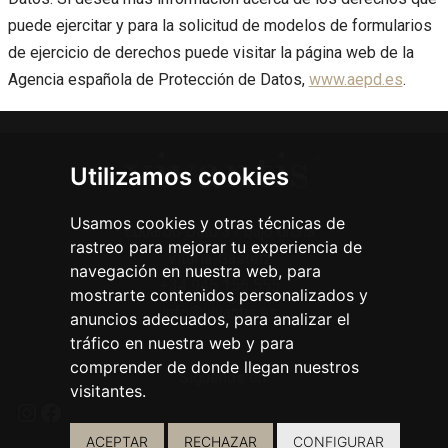
puede ejercitar y para la solicitud de modelos de formularios
de ejercicio de derechos puede visitar la página web de la
Agencia española de Protección de Datos,
www.aepd.es
.
Utilizamos cookies
Usamos cookies y otras técnicas de
Eduardo Dato 37 bajo drcha
rastreo para mejorar tu experiencia de
Vitoria-Gasteiz
navegación en nuestra web, para
+34 945 156 555
mostrarte contenidos personalizados y
info@vivantis.es
anuncios adecuados, para analizar el
tráfico en nuestra web y para
comprender de donde llegan nuestros
Síguenos en:
visitantes.
ACEPTAR
RECHAZAR
CONFIGURAR