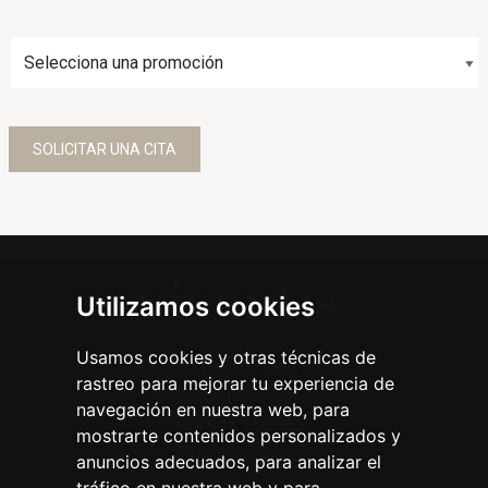
Utilizamos cookies
Usamos cookies y otras técnicas de
Eduardo Dato 37 bajo drcha
rastreo para mejorar tu experiencia de
Vitoria-Gasteiz
navegación en nuestra web, para
+34 945 156 555
mostrarte contenidos personalizados y
info@vivantis.es
anuncios adecuados, para analizar el