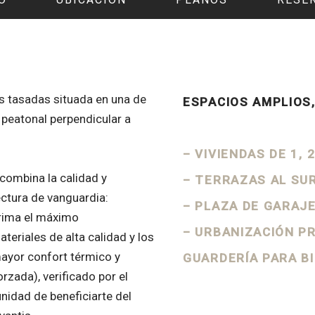
s tasadas situada en una de
ESPACIOS AMPLIOS
peatonal perpendicular a
– VIVIENDAS DE 1, 
 combina la calidad y
– TERRAZAS AL SU
ectura de vanguardia:
– PLAZA DE GARAJ
prima el máximo
– URBANIZACIÓN P
teriales de alta calidad y los
ayor confort térmico y
GUARDERÍA PARA B
orzada), verificado por el
unidad de beneficiarte del