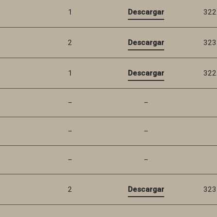
1
Descargar
322
2
Descargar
323
1
Descargar
322
–
–
–
–
–
–
2
Descargar
323