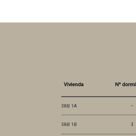
Vivienda
Nº dormi
38B 1A
–
38B 1B
3