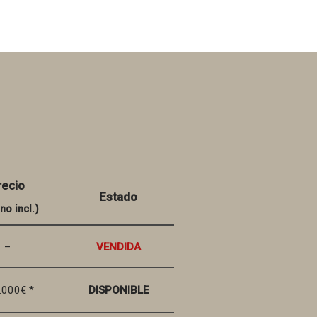
recio
Estado
 no incl.)
–
VENDIDA
.000€ *
DISPONIBLE