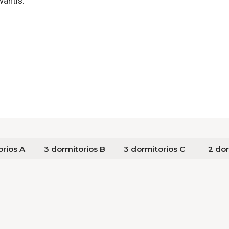
vantis.
orios A
3 dormitorios B
3 dormitorios C
2 dor