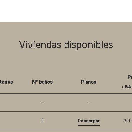
Viviendas disponibles
P
torios
Nº baños
Planos
( IVA
–
–
2
Descargar
300