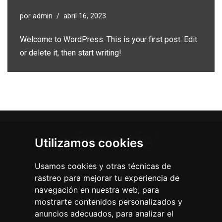
por
admin
abril 16, 2023
Welcome to WordPress. This is your first post. Edit
or delete it, then start writing!
Utilizamos cookies
Usamos cookies y otras técnicas de
Eduardo Dato 37 bajo drcha
rastreo para mejorar tu experiencia de
Vitoria-Gasteiz
navegación en nuestra web, para
+34 945 156 555
mostrarte contenidos personalizados y
info@vivantis.es
anuncios adecuados, para analizar el